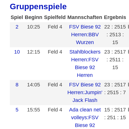
Gruppenspiele
Spiel
Beginn
Spielfeld
Mannschaften
Ergebnis
2
10:25
Feld 4
FSV Biese 92
22 : 25
15
Herren:BBV
: 25
13 :
Wurzen
15
10
12:15
Feld 4
Stahlblockers
23 : 25
17
Herren:FSV
: 25
11 :
Biese 92
15
Herren
8
14:05
Feld 4
FSV Biese 92
23 : 25
17
Herren:Jumpin'
: 25
15 : 7
Jack Flash
5
15:55
Feld 4
Ada clean net
15 : 25
17
volleys:FSV
: 25
1 : 15
Biese 92