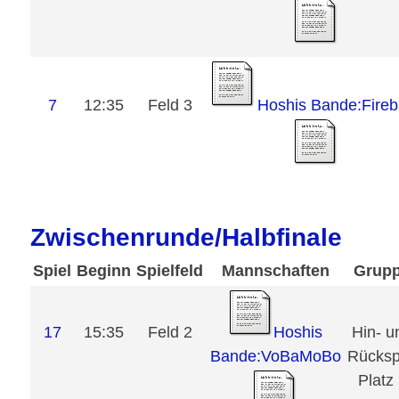
Hoshis Bande:Fireb
7
12:35
Feld 3
Zwischenrunde/Halbfinale
Spiel
Beginn
Spielfeld
Mannschaften
Grup
17
15:35
Feld 2
Hoshis
Hin- u
Bande:VoBaMoBo
Rücksp
Platz