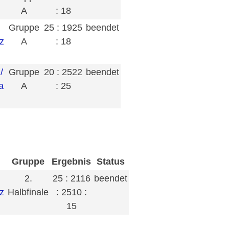
A
: 18
Gruppe
25 : 19
25
beendet
z
A
: 18
/
Gruppe
20 : 25
22
beendet
a
A
: 25
Gruppe
Ergebnis
Status
2.
25 : 21
16
beendet
z
Halbfinale
: 25
10 :
15