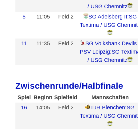
/ USG Chemnitz
5
11:05
Feld 2
SG Adelsberg II:SG
Textima / USG Chemnit
11
11:35
Feld 2
SG Volksbank Devils 
PSV Leipzig:SG Textim
/ USG Chemnitz
Zwischenrunde/Halbfinale
Spiel
Beginn
Spielfeld
Mannschaften
16
14:05
Feld 2
TuR Bienchen:SG
Textima / USG Chemnit